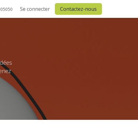
Se connecter
Contactez-nous
505050
idées
venez