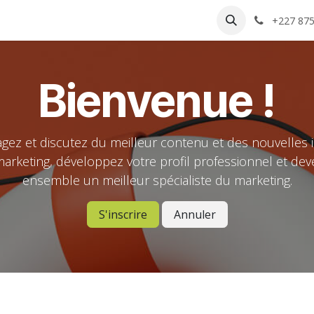
+227 87
Bienvenue !
agez et discutez du meilleur contenu et des nouvelles 
arketing, développez votre profil professionnel et de
ensemble un meilleur spécialiste du marketing.
S'inscrire
Annuler